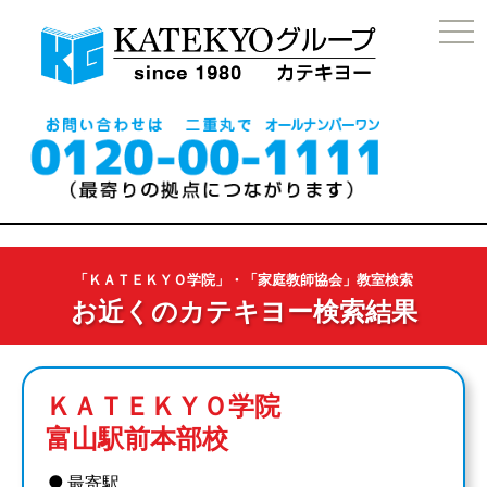
togg
navi
「ＫＡＴＥＫＹＯ学院」・「家庭教師協会」教室検索
お近くのカテキヨー検索結果
ＫＡＴＥＫＹＯ学院
富山駅前本部校
●
最寄駅