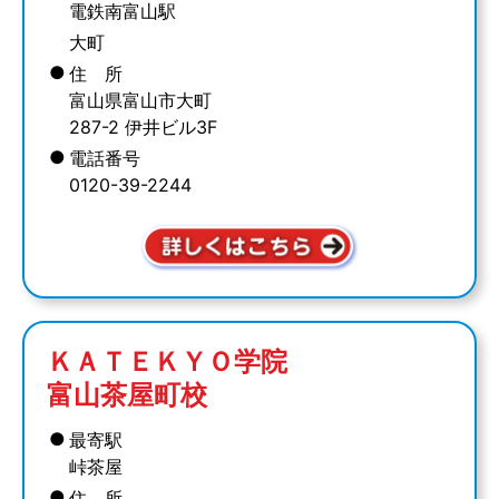
電鉄南富山駅
大町
●
住 所
富山県富山市大町
287-2 伊井ビル3F
●
電話番号
0120-39-2244
ＫＡＴＥＫＹＯ学院
富山茶屋町校
●
最寄駅
峠茶屋
●
住 所