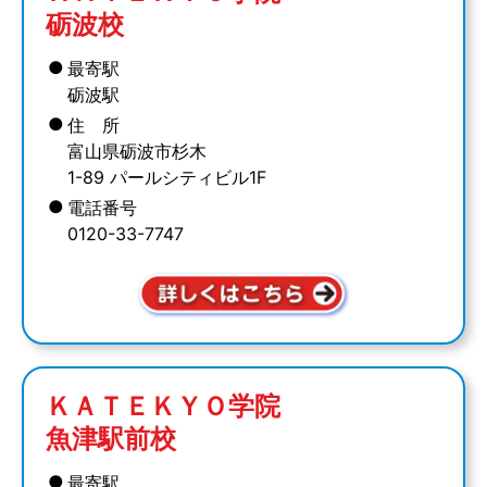
砺波校
●
最寄駅
砺波駅
●
住 所
富山県砺波市杉木
1-89 パールシティビル1F
●
電話番号
0120-33-7747
ＫＡＴＥＫＹＯ学院
魚津駅前校
●
最寄駅