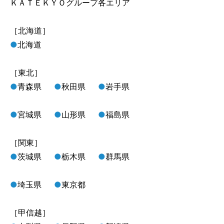
ＫＡＴＥＫＹＯグループ各エリア
［北海道］
●
北海道
［東北］
●
青森県
●
秋田県
●
岩手県
●
宮城県
●
山形県
●
福島県
［関東］
●
茨城県
●
栃木県
●
群馬県
●
埼玉県
●
東京都
［甲信越］