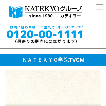
togg
navi
ＫＡＴＥＫＹＯ学院TVCM