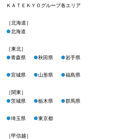
ＫＡＴＥＫＹＯグループ各エリア
［北海道］
●
北海道
［東北］
●
青森県
●
秋田県
●
岩手県
●
宮城県
●
山形県
●
福島県
［関東］
●
茨城県
●
栃木県
●
群馬県
●
埼玉県
●
東京都
［甲信越］