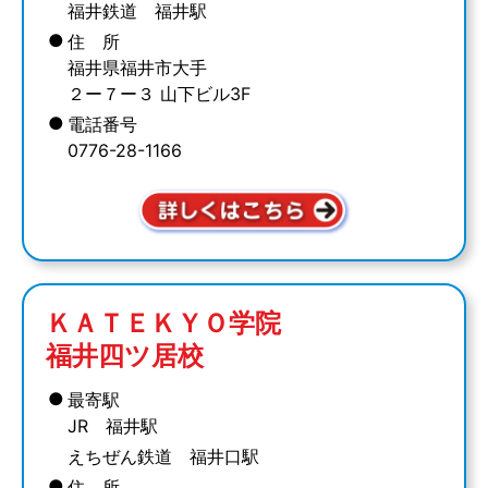
福井鉄道 福井駅
●
住 所
福井県福井市大手
２ー７ー３ 山下ビル3F
●
電話番号
0776-28-1166
ＫＡＴＥＫＹＯ学院
福井四ツ居校
●
最寄駅
JR 福井駅
えちぜん鉄道 福井口駅
●
住 所