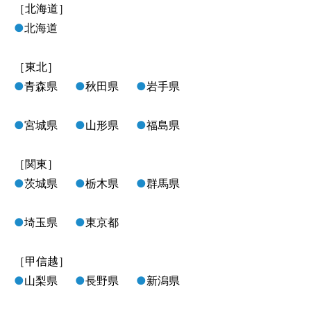
［北海道］
●
北海道
［東北］
●
青森県
●
秋田県
●
岩手県
●
宮城県
●
山形県
●
福島県
［関東］
●
茨城県
●
栃木県
●
群馬県
●
埼玉県
●
東京都
［甲信越］
●
山梨県
●
長野県
●
新潟県