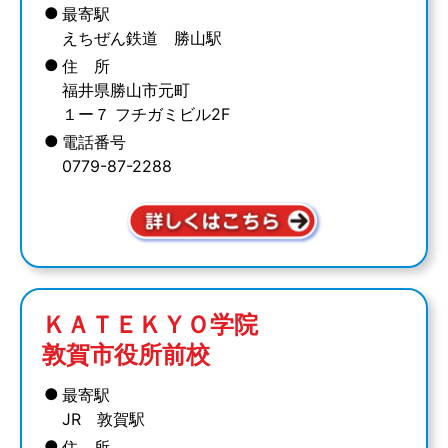
●
最寄駅
えちぜん鉄道 勝山駅
●
住 所
福井県勝山市元町
１ー７ フチガミビル2F
●
電話番号
0779-87-2288
ＫＡＴＥＫＹＯ学院
敦賀市役所前校
●
最寄駅
JR 敦賀駅
●
住 所