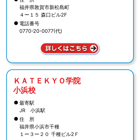
福井県敦賀市新松島町
４ー１５ 森口ビル2F
●
電話番号
0770-20-0077(代)
ＫＡＴＥＫＹＯ学院
小浜校
●
最寄駅
JR 小浜駅
●
住 所
福井県小浜市千種
１ー３ー２０ 千種ビル2Ｆ