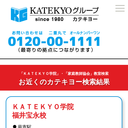
togg
navi
「ＫＡＴＥＫＹＯ学院」・「家庭教師協会」教室検索
お近くのカテキヨー検索結果
ＫＡＴＥＫＹＯ学院
福井宝永校
●
最寄駅