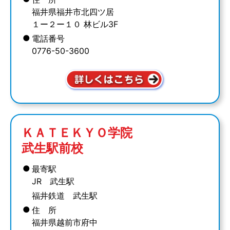
福井県福井市北四ツ居
１ー２ー１０ 林ビル3F
●
電話番号
0776-50-3600
ＫＡＴＥＫＹＯ学院
武生駅前校
●
最寄駅
JR 武生駅
福井鉄道 武生駅
●
住 所
福井県越前市府中