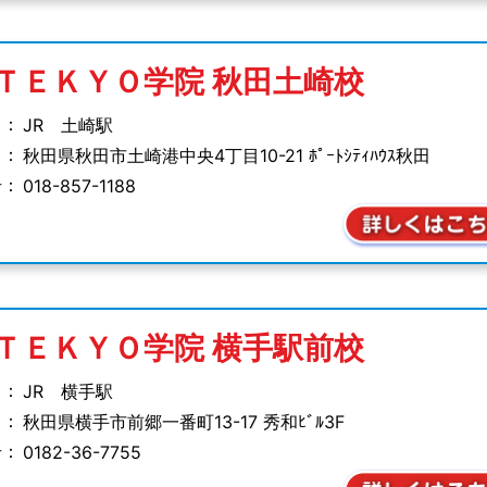
ＴＥＫＹＯ学院
秋田土崎校
 ：
JR 土崎駅
 ：
秋田県秋田市土崎港中央
4丁目10-21 ﾎﾟｰﾄｼﾃｨﾊｳｽ秋田
号：
018-857-1188
ＴＥＫＹＯ学院
横手駅前校
 ：
JR 横手駅
 ：
秋田県横手市前郷一番町
13-17 秀和ﾋﾞﾙ3F
号：
0182-36-7755