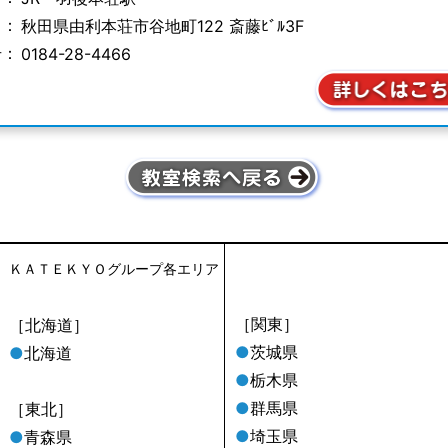
 ：
秋田県由利本荘市谷地町
122 斎藤ﾋﾞﾙ3F
号：
0184-28-4466
ＫＡＴＥＫＹＯグループ各エリア
［関東］
［北海道］
●
茨城県
●
北海道
●
栃木県
●
群馬県
［東北］
●
埼玉県
●
青森県