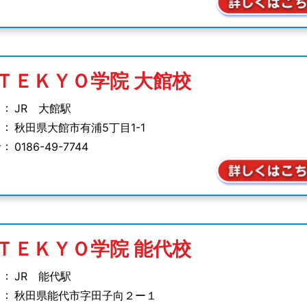
ＴＥＫＹＯ学院
大館校
 ：
JR 大館駅
 ：
秋田県大館市有浦
5丁目1-1
号：
0186-49-7744
ＴＥＫＹＯ学院
能代校
 ：
JR 能代駅
 ：
秋田県能代市字田子向
２ー１