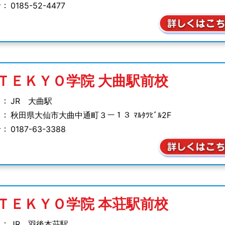
号：
0185-52-4477
ＴＥＫＹＯ学院
大曲駅前校
 ：
JR 大曲駅
 ：
秋田県大仙市大曲中通町
３ー１３ ﾏﾙﾀﾂﾋﾞﾙ2F
号：
0187-63-3388
ＴＥＫＹＯ学院
本荘駅前校
 ：
JR 羽後本荘駅