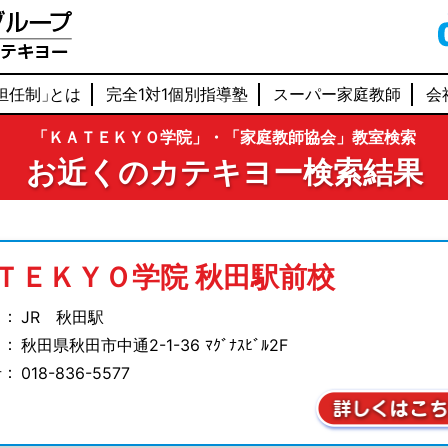
担任制
」
とは
完全1対1個別指導塾
スーパー家庭教師
会
「ＫＡＴＥＫＹＯ学院」・「家庭教師協会」教室検索
お近くのカテキヨー検索結果
ＴＥＫＹＯ学院
秋田駅前校
 ：
JR 秋田駅
 ：
秋田県秋田市中通
2-1-36 ﾏｸﾞﾅｽﾋﾞﾙ2F
号：
018-836-5577