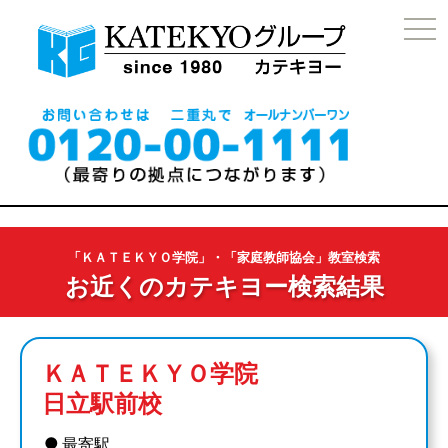
togg
navi
「ＫＡＴＥＫＹＯ学院」・「家庭教師協会」教室検索
お近くのカテキヨー検索結果
ＫＡＴＥＫＹＯ学院
日立駅前校
●
最寄駅