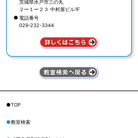
茨城県水戸市三の丸
２ー１ー２３ 中村屋ビル1F
●
電話番号
029-232-3344
●TOP
●
教室検索