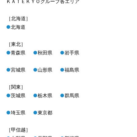
ＫＡＴＥＫＹＯグループ各エリア
［北海道］
●
北海道
［東北］
●
青森県
●
秋田県
●
岩手県
●
宮城県
●
山形県
●
福島県
［関東］
●
茨城県
●
栃木県
●
群馬県
●
埼玉県
●
東京都
［甲信越］