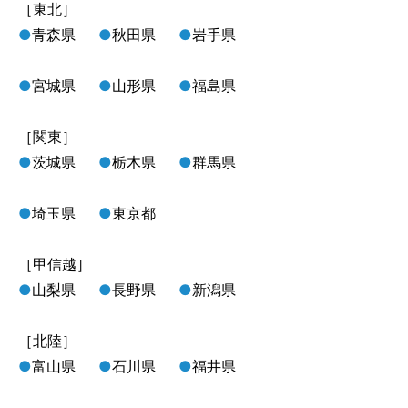
［東北］
●
青森県
●
秋田県
●
岩手県
●
宮城県
●
山形県
●
福島県
［関東］
●
茨城県
●
栃木県
●
群馬県
●
埼玉県
●
東京都
［甲信越］
●
山梨県
●
長野県
●
新潟県
［北陸］
●
富山県
●
石川県
●
福井県